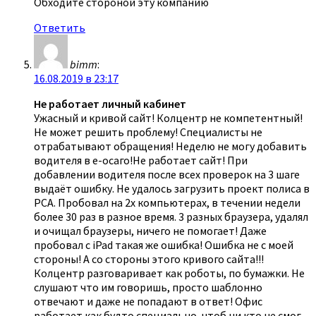
Обходите стороной эту компанию
Ответить
bimm
:
16.08.2019 в 23:17
Не работает личный кабинет
Ужасный и кривой сайт! Колцентр не компетентный!
Не может решить проблему! Специалисты не
отрабатывают обращения! Неделю не могу добавить
водителя в е-осаго!Не работает сайт! При
добавлении водителя после всех проверок на 3 шаге
выдаёт ошибку. Не удалось загрузить проект полиса в
РСА. Пробовал на 2х компьютерах, в течении недели
более 30 раз в разное время. 3 разных браузера, удалял
и очищал браузеры, ничего не помогает! Даже
пробовал с iPad такая же ошибка! Ошибка не с моей
стороны! А со стороны этого кривого сайта!!!
Колцентр разговаривает как роботы, по бумажки. Не
слушают что им говоришь, просто шаблонно
отвечают и даже не попадают в ответ! Офис
работает как будто специально, чтоб ни кто не смог